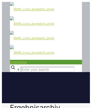
Ergebnisse
✕
Ergebnisarchiv