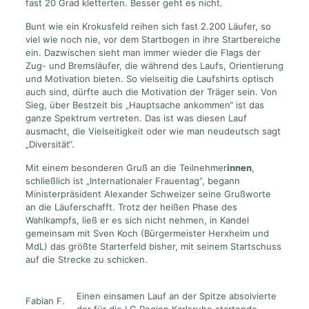
fast 20 Grad kletterten. Besser geht es nicht.
Bunt wie ein Krokusfeld reihen sich fast 2.200 Läufer, so
viel wie noch nie, vor dem Startbogen in ihre Startbereiche
ein. Dazwischen sieht man immer wieder die Flags der
Zug- und Bremsläufer, die während des Laufs, Orientierung
und Motivation bieten. So vielseitig die Laufshirts optisch
auch sind, dürfte auch die Motivation der Träger sein. Von
Sieg, über Bestzeit bis „Hauptsache ankommen“ ist das
ganze Spektrum vertreten. Das ist was diesen Lauf
ausmacht, die Vielseitigkeit oder wie man neudeutsch sagt
„Diversität“.
Mit einem besonderen Gruß an die Teilnehmer
innen
,
schließlich ist „Internationaler Frauentag“, begann
Ministerpräsident Alexander Schweizer seine Grußworte
an die Läuferschafft. Trotz der heißen Phase des
Wahlkampfs, ließ er es sich nicht nehmen, in Kandel
gemeinsam mit Sven Koch (Bürgermeister Herxheim und
MdL) das größte Starterfeld bisher, mit seinem Startschuss
auf die Strecke zu schicken.
Einen einsamen Lauf an der Spitze absolvierte
Fabian F.