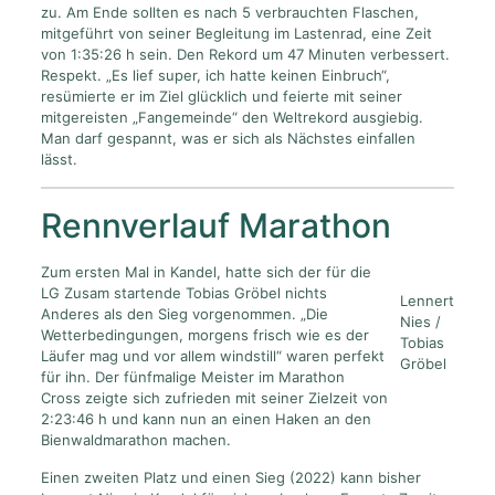
zu. Am Ende sollten es nach 5 verbrauchten Flaschen,
mitgeführt von seiner Begleitung im Lastenrad, eine Zeit
von 1:35:26 h sein. Den Rekord um 47 Minuten verbessert.
Respekt. „Es lief super, ich hatte keinen Einbruch“,
resümierte er im Ziel glücklich und feierte mit seiner
mitgereisten „Fangemeinde“ den Weltrekord ausgiebig.
Man darf gespannt, was er sich als Nächstes einfallen
lässt.
Rennverlauf Marathon
Zum ersten Mal in Kandel, hatte sich der für die
LG Zusam startende Tobias Gröbel nichts
Lennert
Anderes als den Sieg vorgenommen. „Die
Nies /
Wetterbedingungen, morgens frisch wie es der
Tobias
Läufer mag und vor allem windstill“ waren perfekt
Gröbel
für ihn. Der fünfmalige Meister im Marathon
Cross zeigte sich zufrieden mit seiner Zielzeit von
2:23:46 h und kann nun an einen Haken an den
Bienwaldmarathon machen.
Einen zweiten Platz und einen Sieg (2022) kann bisher