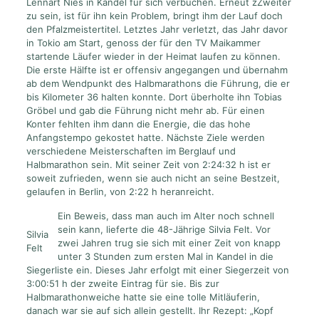
Lennart Nies in Kandel für sich verbuchen. Erneut zZweiter
zu sein, ist für ihn kein Problem, bringt ihm der Lauf doch
den Pfalzmeistertitel. Letztes Jahr verletzt, das Jahr davor
in Tokio am Start, genoss der für den TV Maikammer
startende Läufer wieder in der Heimat laufen zu können.
Die erste Hälfte ist er offensiv angegangen und übernahm
ab dem Wendpunkt des Halbmarathons die Führung, die er
bis Kilometer 36 halten konnte. Dort überholte ihn Tobias
Gröbel und gab die Führung nicht mehr ab. Für einen
Konter fehlten ihm dann die Energie, die das hohe
Anfangstempo gekostet hatte. Nächste Ziele werden
verschiedene Meisterschaften im Berglauf und
Halbmarathon sein. Mit seiner Zeit von 2:24:32 h ist er
soweit zufrieden, wenn sie auch nicht an seine Bestzeit,
gelaufen in Berlin, von 2:22 h heranreicht.
Ein Beweis, dass man auch im Alter noch schnell
sein kann, lieferte die 48-Jährige Silvia Felt. Vor
Silvia
zwei Jahren trug sie sich mit einer Zeit von knapp
Felt
unter 3 Stunden zum ersten Mal in Kandel in die
Siegerliste ein. Dieses Jahr erfolgt mit einer Siegerzeit von
3:00:51 h der zweite Eintrag für sie. Bis zur
Halbmarathonweiche hatte sie eine tolle Mitläuferin,
danach war sie auf sich allein gestellt. Ihr Rezept: „Kopf