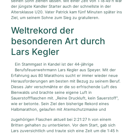
seinen Sohn ziehen lassen. Mit einer Zeit von 1:18:49 h war
der jüngste Kandler Starter auch der schnellste in der
Altersklasse U20. Vater Patrick kam fünf Minuten später ins
Ziel, um seinem Sohne zum Sieg zu gratulieren.
Weltrekord der
besonderen Art durch
Lars Kegler
Ein Stammgast in Kandel ist der 44-jährige
Berufsfeuerwehrmann Lars Kegler aus Speyer. Mit der
Erfahrung aus 80 Marathons sucht er immer wieder neue
Herausforderungen am besten mit Bezug zu seinem Beruf.
Dieses Jahr verschmähte er die so erfrischende Luft des
Bienwalds und brachte seine eigene Luft in
Sauerstoffflaschen mit. „Reine Druckluft, kein Sauerstoff“,
wie er betonte. Sein Ziel den bisherige Rekord eines
Halbmarathon, gelaufen mit Atemschutzmaske und
zugehörigen Flaschen aktuell bei 2:21:27 h von einem
Britten gehalten zu unterbieten. Vor dem Start, gab sich
Lars zuversichtlich und traute sich eine Zeit um die 1:45 h