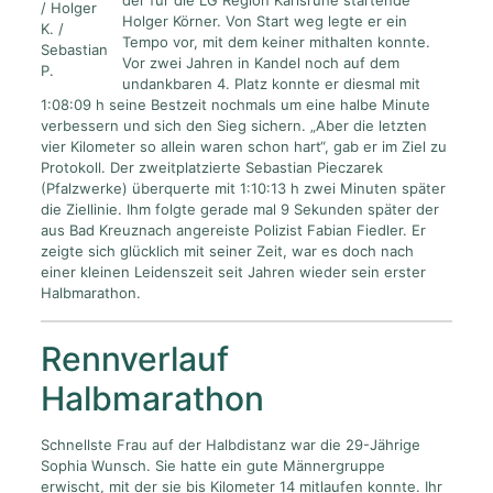
der für die LG Region Karlsruhe startende
/ Holger
Holger Körner. Von Start weg legte er ein
K. /
Tempo vor, mit dem keiner mithalten konnte.
Sebastian
Vor zwei Jahren in Kandel noch auf dem
P.
undankbaren 4. Platz konnte er diesmal mit
1:08:09 h seine Bestzeit nochmals um eine halbe Minute
verbessern und sich den Sieg sichern. „Aber die letzten
vier Kilometer so allein waren schon hart“, gab er im Ziel zu
Protokoll. Der zweitplatzierte Sebastian Pieczarek
(Pfalzwerke) überquerte mit 1:10:13 h zwei Minuten später
die Ziellinie. Ihm folgte gerade mal 9 Sekunden später der
aus Bad Kreuznach angereiste Polizist Fabian Fiedler. Er
zeigte sich glücklich mit seiner Zeit, war es doch nach
einer kleinen Leidenszeit seit Jahren wieder sein erster
Halbmarathon.
Rennverlauf
Halbmarathon
Schnellste Frau auf der Halbdistanz war die 29-Jährige
Sophia Wunsch. Sie hatte ein gute Männergruppe
erwischt, mit der sie bis Kilometer 14 mitlaufen konnte. Ihr