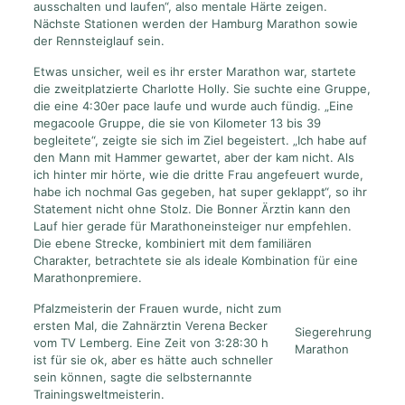
ausschalten und laufen“, also mentale Härte zeigen.
Nächste Stationen werden der Hamburg Marathon sowie
der Rennsteiglauf sein.
Etwas unsicher, weil es ihr erster Marathon war, startete
die zweitplatzierte Charlotte Holly. Sie suchte eine Gruppe,
die eine 4:30er pace laufe und wurde auch fündig. „Eine
megacoole Gruppe, die sie von Kilometer 13 bis 39
begleitete“, zeigte sie sich im Ziel begeistert. „Ich habe auf
den Mann mit Hammer gewartet, aber der kam nicht. Als
ich hinter mir hörte, wie die dritte Frau angefeuert wurde,
habe ich nochmal Gas gegeben, hat super geklappt“, so ihr
Statement nicht ohne Stolz. Die Bonner Ärztin kann den
Lauf hier gerade für Marathoneinsteiger nur empfehlen.
Die ebene Strecke, kombiniert mit dem familiären
Charakter, betrachtete sie als ideale Kombination für eine
Marathonpremiere.
Pfalzmeisterin der Frauen wurde, nicht zum
ersten Mal, die Zahnärztin Verena Becker
Siegerehrung
vom TV Lemberg. Eine Zeit von 3:28:30 h
Marathon
ist für sie ok, aber es hätte auch schneller
sein können, sagte die selbsternannte
Trainingsweltmeisterin.