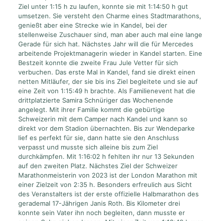
Ziel unter 1:15 h zu laufen, konnte sie mit 1:14:50 h gut
umsetzen. Sie versteht den Charme eines Stadtmarathons,
genießt aber eine Strecke wie in Kandel, bei der
stellenweise Zuschauer sind, man aber auch mal eine lange
Gerade für sich hat. Nächstes Jahr will die für Mercedes
arbeitende Projektmanagerin wieder in Kandel starten. Eine
Bestzeit konnte die zweite Frau Jule Vetter für sich
verbuchen. Das erste Mal in Kandel, fand sie direkt einen
netten Mitläufer, der sie bis ins Ziel begleitete und sie auf
eine Zeit von 1:15:49 h brachte. Als Familienevent hat die
drittplatzierte Samira Schnüriger das Wochenende
angelegt. Mit ihrer Familie kommt die gebürtige
Schweizerin mit dem Camper nach Kandel und kann so
direkt vor dem Stadion übernachten. Bis zur Wendeparke
lief es perfekt für sie, dann hatte sie den Anschluss
verpasst und musste sich alleine bis zum Ziel
durchkämpfen. Mit 1:16:02 h fehlten ihr nur 13 Sekunden
auf den zweiten Platz. Nächstes Ziel der Schweizer
Marathonmeisterin von 2023 ist der London Marathon mit
einer Zielzeit von 2:35 h. Besonders erfreulich aus Sicht
des Veranstalters ist der erste offizielle Halbmarathon des
gerademal 17-Jährigen Janis Roth. Bis Kilometer drei
konnte sein Vater ihn noch begleiten, dann musste er